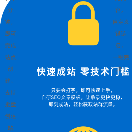
分
容，
钟，
自定义
即可
锚链
完成
接，
站点
一键完
创
成...
快速成站 零技术门槛
建。
只要会打字，即可快速上手，
支持
自研SEO文章模板，让收录更快更稳，
批量
即刻成站，轻松获取站群流量。
创建
站