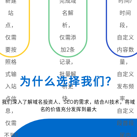
新建
完成域
时间/
站
名解
时间
点，
析，
段，
仅需
仅需添
自定义
要按
加2条
内容数
照格
记录，
量，
式输
批量解
自定义
为什么选择我们？
入站
析更
发布频
点信
快。
率，
我们深入了解域名投资人、SEO的需求，结合AI技术，将域
名的价值充分发挥到最大
息，
自定义
仅需
段首段
不到1
尾内